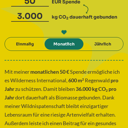
EUR
Spende
kg CO
dauerhaft gebunden
2
Einmalig
Monatlich
Jährlich
Mit meiner
monatlichen
50
€
Spende
ermögliche ich
es Wilderness International,
600
m
2
Regenwald
pro
Jahr
zu schützen. Damit bleiben
36.000
kg CO
pro
2
Jahr
dort dauerhaft als Biomasse gebunden. Dank
meiner Wildnispatenschaft bleibt einzigartiger
Lebensraum für eine riesige Artenvielfalt erhalten.
Außerdem leiste ich einen Beitrag für ein gesundes