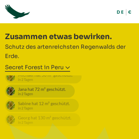
DE
€
Zusammen etwas bewirken.
Schutz des artenreichsten Regenwalds der
Erde.
Secret Forest in Peru
Michael
hat
50
m² geschützt.
in 2 Tagen
Jana
hat
72
m² geschützt.
in 2 Tagen
Sabine
hat
12
m² geschützt.
in 2 Tagen
Georg
hat
130
m² geschützt.
in 2 Tagen